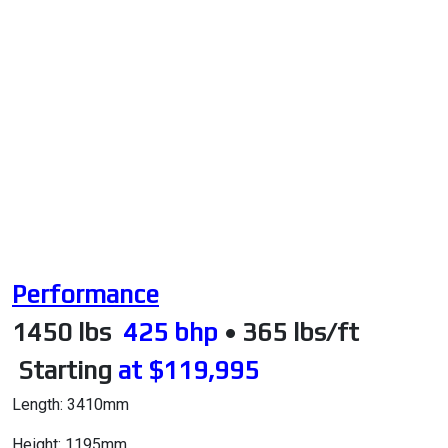
Performance
1450 lbs
425 bhp
• 365 lbs/ft
Starting
at $119,995
Length: 3410mm
Height: 1195mm