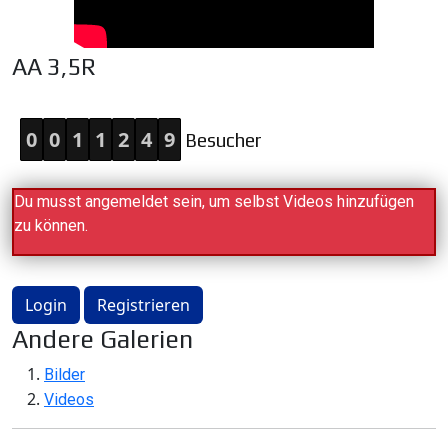
AA 3,5R
0
0
1
1
2
4
9
Besucher
Du musst angemeldet sein, um selbst Videos hinzufügen
zu können.
Login
Registrieren
Andere Galerien
Bilder
Videos