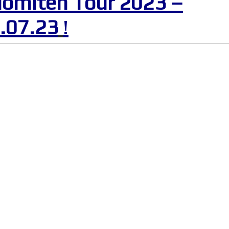
omiten Tour 2023 –
.07.23
!