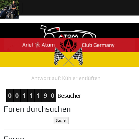
Antwort auf: Kühler entlüften
Home
Antwort
0
0
1
1
1
9
0
Besucher
Foren durchsuchen