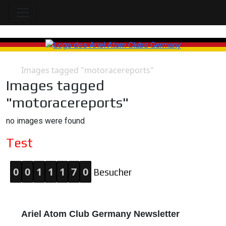
Images tagged "motoracereports"
Home
Images tagged
"motoracereports"
no images were found
Test
0
0
1
1
1
7
0
Besucher
Ariel Atom Club Germany Newsletter