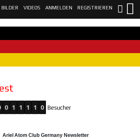
BILDER
VIDEOS
ANMELDEN
REGISTRIEREN
est
0
0
1
1
1
1
0
Besucher
Ariel Atom Club Germany Newsletter