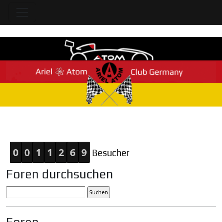
Home
0
0
1
1
2
6
9
Besucher
Foren durchsuchen