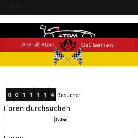
Home
0
0
1
1
1
1
4
Besucher
Foren durchsuchen