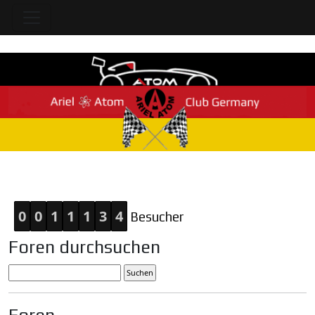
Home
0
0
1
1
1
3
4
Besucher
Foren durchsuchen