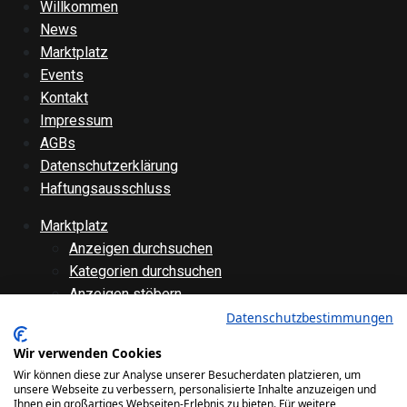
Willkommen
News
Marktplatz
Events
Kontakt
Impressum
AGBs
Datenschutzerklärung
Haftungsausschluss
Marktplatz
Anzeigen durchsuchen
Kategorien durchsuchen
Anzeigen stöbern
Anzeige aufgeben
Datenschutzbestimmungen
Anzeige bearbeiten
Wir verwenden Cookies
Forenübersicht
Wir können diese zur Analyse unserer Besucherdaten platzieren, um
Technik
unsere Webseite zu verbessern, personalisierte Inhalte anzuzeigen und
Ihnen ein großartiges Webseiten-Erlebnis zu bieten. Für weitere