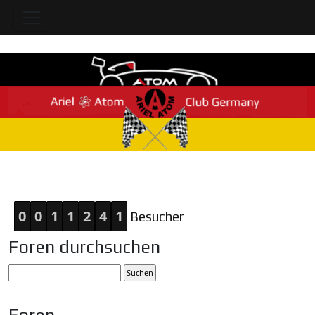
Home
0
0
1
1
2
4
1
Besucher
Foren durchsuchen