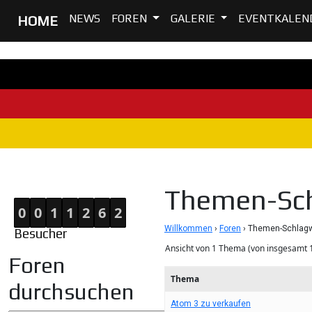
NEWS
FOREN
GALERIE
EVENTKALEN
HOME
Home
Themen-Sch
0
0
1
1
2
6
2
Willkommen
›
Foren
›
Themen-Schlagwo
Besucher
Ansicht von 1 Thema (von insgesamt 
Foren
Thema
durchsuchen
Atom 3 zu verkaufen