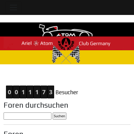
Home
0
0
1
1
1
7
3
Besucher
Foren durchsuchen