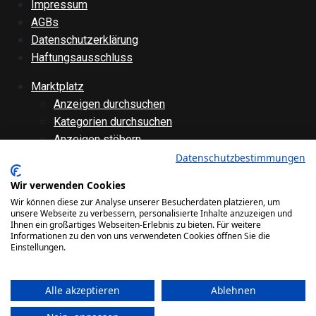
Impressum
AGBs
Datenschutzerklärung
Haftungsausschluss
Marktplatz
Anzeigen durchsuchen
Kategorien durchsuchen
Anzeigen stöbern
Anzeige aufgeben
Datenschutzbestimmungen
Anzeige bearbeiten
Wir verwenden Cookies
Forenübersicht
Wir können diese zur Analyse unserer Besucherdaten platzieren, um
Technik
unsere Webseite zu verbessern, personalisierte Inhalte anzuzeigen und
Ihnen ein großartiges Webseiten-Erlebnis zu bieten. Für weitere
Verschiedenes
Informationen zu den von uns verwendeten Cookies öffnen Sie die
Websiteinternes
Einstellungen.
Galerie
Alle akzeptieren
Ablehnen
Bilder
Videos