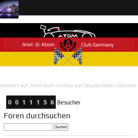
Home
Antwort
Antwort auf: Ariel Atom Umbau auf Sequenzielles Getriebe
0
0
1
1
1
5
6
Besucher
Foren durchsuchen