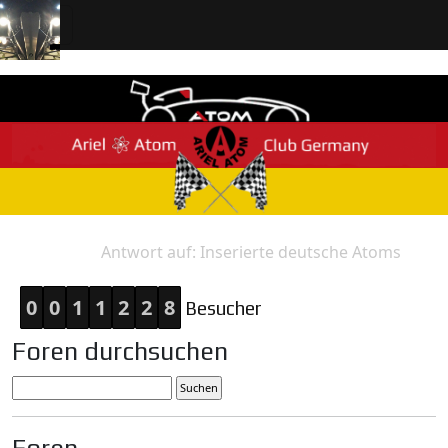
Antwort auf: Inserierte deutsche Atoms
Home
Antwort
0
0
1
1
2
2
8
Besucher
Foren durchsuchen