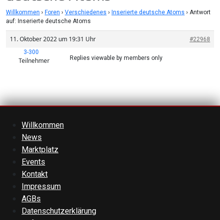
Willkommen
›
Foren
›
Verschiedenes
›
Inserierte deutsche Atoms
›
Antwort
auf: Inserierte deutsche Atoms
11. Oktober 2022 um 19:31 Uhr
#22968
3-300
Replies viewable by members only
Teilnehmer
Willkommen
News
Marktplatz
Events
Kontakt
Impressum
AGBs
Datenschutzerklärung