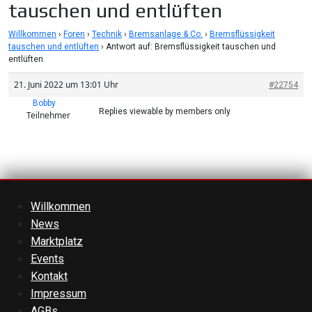
tauschen und entlüften
Willkommen
›
Foren
›
Technik
›
Bremsanlage & Co.
›
Bremsflüssigkeit
tauschen und entlüften
›
Antwort auf: Bremsflüssigkeit tauschen und
entlüften
21. Juni 2022 um 13:01 Uhr
#22754
Bobby
Replies viewable by members only
Teilnehmer
Willkommen
News
Marktplatz
Events
Kontakt
Impressum
AGBs