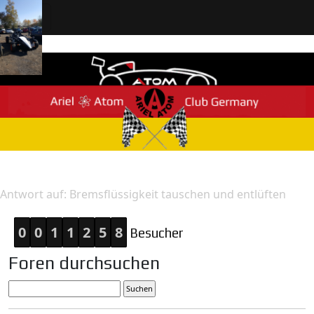
Home
Antwort
Antwort auf: Bremsflüssigkeit tauschen und entlüften
0
0
1
1
2
5
8
Besucher
Foren durchsuchen