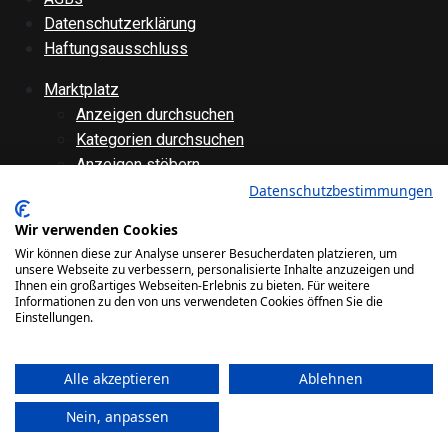
Datenschutzerklärung
Haftungsausschluss
Marktplatz
Anzeigen durchsuchen
Kategorien durchsuchen
Anzeigen stöbern
Anzeige aufgeben
Datenschutzbestimmungen
Anzeige bearbeiten
Wir verwenden Cookies
Forenübersicht
Wir können diese zur Analyse unserer Besucherdaten platzieren, um
Technik
unsere Webseite zu verbessern, personalisierte Inhalte anzuzeigen und
Ihnen ein großartiges Webseiten-Erlebnis zu bieten. Für weitere
Verschiedenes
Informationen zu den von uns verwendeten Cookies öffnen Sie die
Websiteinternes
Einstellungen.
Galerie
Alle akzeptieren
Ablehnen
Bilder
Videos
Nein, anpassen