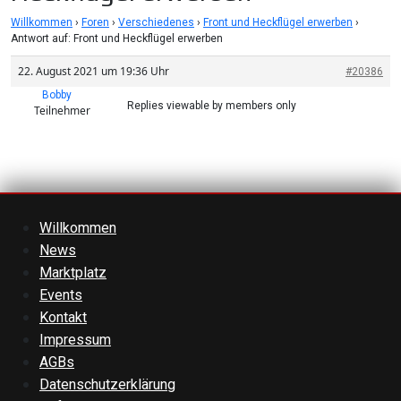
Willkommen
›
Foren
›
Verschiedenes
›
Front und Heckflügel erwerben
›
Antwort auf: Front und Heckflügel erwerben
22. August 2021 um 19:36 Uhr
#20386
Bobby
Replies viewable by members only
Teilnehmer
Willkommen
News
Marktplatz
Events
Kontakt
Impressum
AGBs
Datenschutzerklärung