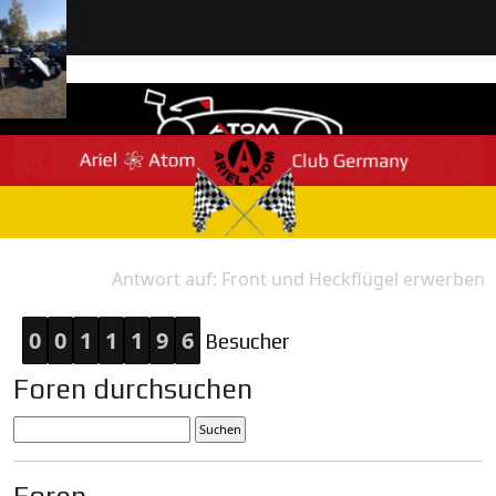
Antwort auf: Front und Heckflügel erwerben
Home
Antwort
0
0
1
1
1
9
6
Besucher
Foren durchsuchen