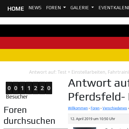
NEWS
FOREN
GALERIE
EVENTKALEN
HOME
Antwort auf: Test + Einstellarbeiten, Fahrtra
Home
Antwort
Antwort auf
0
0
1
1
2
2
0
Pferdsfeld-
Besucher
Foren
Willkommen
›
Foren
›
Verschiedenes
›
durchsuchen
12. April 2019 um 10:50 Uhr