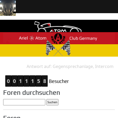
Antwort auf: Gegensprechanlage, Intercom
Home
Antwort
0
0
1
1
1
5
8
Besucher
Foren durchsuchen