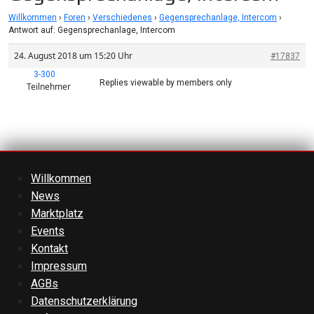
Willkommen
›
Foren
›
Verschiedenes
›
Gegensprechanlage, Intercom
›
Antwort auf: Gegensprechanlage, Intercom
24. August 2018 um 15:20 Uhr
#17837
3-300
Replies viewable by members only
Teilnehmer
Willkommen
News
Marktplatz
Events
Kontakt
Impressum
AGBs
Datenschutzerklärung