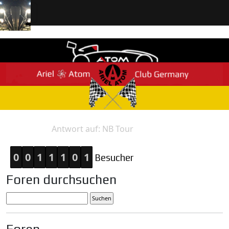
Antwort auf: NB Tour
Home
Antwort
0
0
1
1
1
0
1
Besucher
Foren durchsuchen