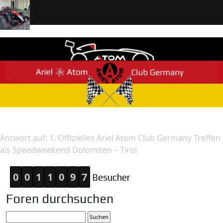
Home
Antwort
Antwort auf: 1. Offizielles Ariel Atom Club Germany Treffen
als Speedweekend Dolomiten – Tirol
0
0
1
1
0
9
7
Besucher
Foren durchsuchen