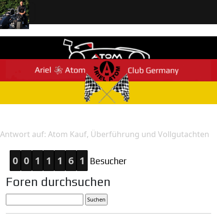
Home
Antwort
Antwort auf: Atom Kauf, Überführung und Vollgutachten
0
0
1
1
1
6
1
Besucher
Foren durchsuchen