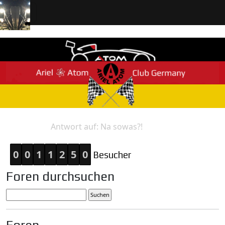
Antwort auf: Na sowas?!
Home
Antwort
0
0
1
1
2
5
0
Besucher
Foren durchsuchen