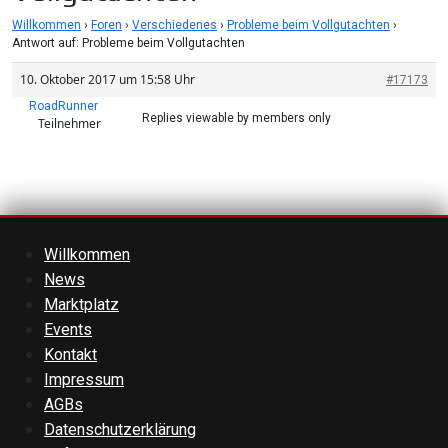
Willkommen
›
Foren
›
Verschiedenes
›
Probleme beim Vollgutachten
›
Antwort auf: Probleme beim Vollgutachten
10. Oktober 2017 um 15:58 Uhr
#17173
RoadRunner
Replies viewable by members only
Teilnehmer
Willkommen
News
Marktplatz
Events
Kontakt
Impressum
AGBs
Datenschutzerklärung