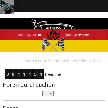
Antwort auf: Probleme beim Vollgutachten
Home
Antwort
0
0
1
1
1
5
4
Besucher
Foren durchsuchen