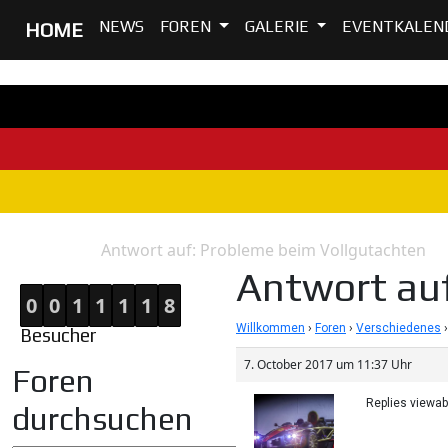
NEWS
FOREN
GALERIE
EVENTKALEN
HOME
Antwort auf: Probleme beim Vollgutachten
Home
Antwort
Antwort au
0
0
1
1
1
1
8
Willkommen
›
Foren
›
Verschiedenes
›
Besucher
7. October 2017 um 11:37 Uhr
Foren
Replies viewa
durchsuchen