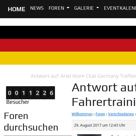
NEWS
FOREN
GALERIE
EVENTKALEN
HOME
Antwort auf: Ariel Atom Club Germany Treffen 
Home
Antwort
Antwort auf
0
0
1
1
2
2
6
Fahrertraini
Besucher
Foren
Willkommen
›
Foren
›
Verschiedenes
›
durchsuchen
29. August 2017 um 12:43 Uhr