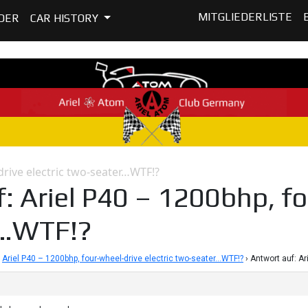
MITGLIEDERLISTE
DER
CAR HISTORY
drive electric two-seater…WTF!?
: Ariel P40 – 1200bhp, fo
r…WTF!?
Ariel P40 – 1200bhp, four-wheel-drive electric two-seater…WTF!?
›
Antwort auf: Ar