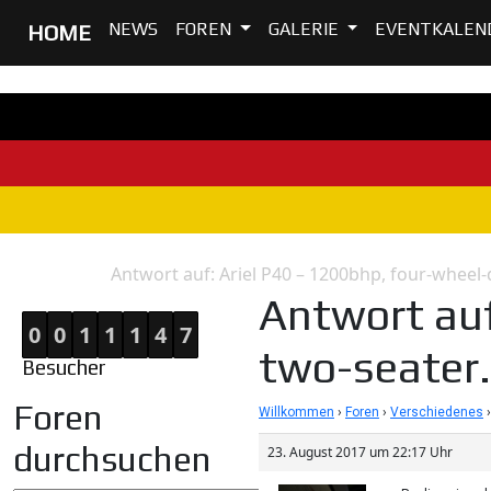
NEWS
FOREN
GALERIE
EVENTKALEN
HOME
Antwort auf: Ariel P40 – 1200bhp, four-wheel-
Home
Antwort
Antwort auf
0
0
1
1
1
4
7
two-seate
Besucher
Foren
Willkommen
›
Foren
›
Verschiedenes
›
durchsuchen
23. August 2017 um 22:17 Uhr