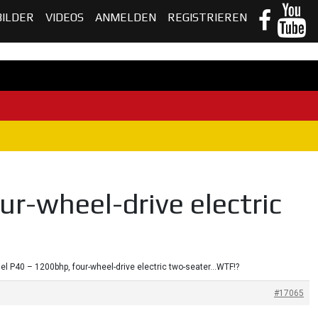
BILDER
VIDEOS
ANMELDEN
REGISTRIEREN
ur-wheel-drive electric
iel P40 – 1200bhp, four-wheel-drive electric two-seater…WTF!?
#17065