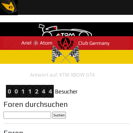
Antwort auf: KTM XBOW GT4
Home
Antwort
0
0
1
1
2
4
4
Besucher
Foren durchsuchen