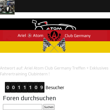
Home
Antwort
Antwort auf: Ariel Atom Club Germany Treffen + Exklusives
Fahrertraining Clubintern !
0
0
1
1
1
0
9
Besucher
Foren durchsuchen