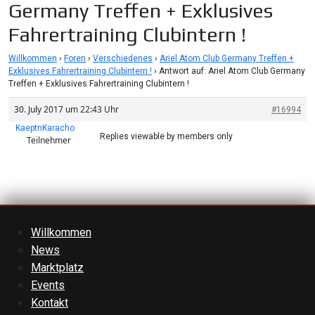
Germany Treffen + Exklusives
Fahrertraining Clubintern !
Willkommen
›
Foren
›
Verschiedenes
›
Ariel Atom Club Germany Treffen +
Exklusives Fahrertraining Clubintern !
›
Antwort auf: Ariel Atom Club Germany
Treffen + Exklusives Fahrertraining Clubintern !
30. July 2017 um 22:43 Uhr
#16994
KaeptnKaracho
Replies viewable by members only
Teilnehmer
Willkommen
News
Marktplatz
Events
Kontakt