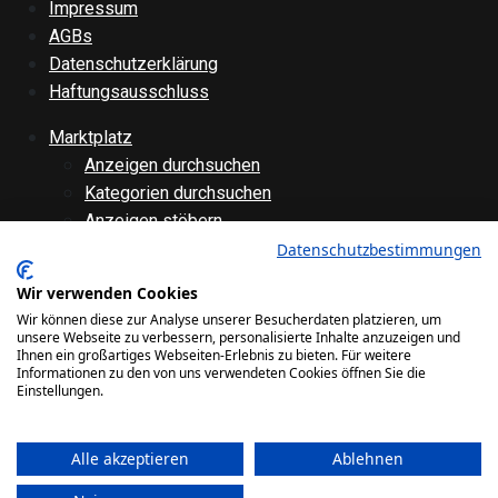
Impressum
AGBs
Datenschutzerklärung
Haftungsausschluss
Marktplatz
Anzeigen durchsuchen
Kategorien durchsuchen
Anzeigen stöbern
Anzeige aufgeben
Datenschutzbestimmungen
Anzeige bearbeiten
Wir verwenden Cookies
Forenübersicht
Wir können diese zur Analyse unserer Besucherdaten platzieren, um
Technik
unsere Webseite zu verbessern, personalisierte Inhalte anzuzeigen und
Ihnen ein großartiges Webseiten-Erlebnis zu bieten. Für weitere
Verschiedenes
Informationen zu den von uns verwendeten Cookies öffnen Sie die
Websiteinternes
Einstellungen.
Galerie
Alle akzeptieren
Ablehnen
Bilder
Videos