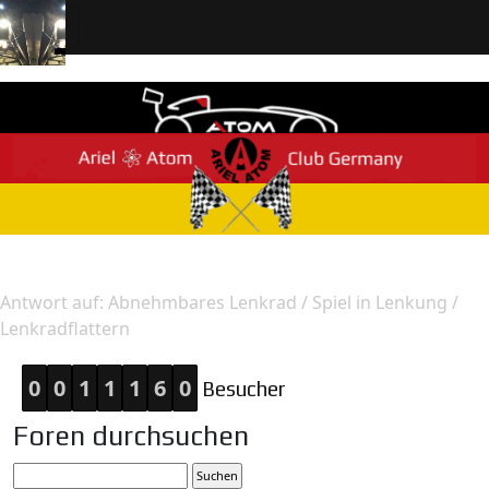
Home
Antwort
Antwort auf: Abnehmbares Lenkrad / Spiel in Lenkung /
Lenkradflattern
0
0
1
1
1
6
0
Besucher
Foren durchsuchen