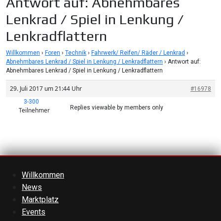
Antwort auf: Abnehmbares
Lenkrad / Spiel in Lenkung /
Lenkradflattern
Willkommen
›
Foren
›
Technik
›
Fahrwerk/ Reifen/ Räder / Lenkrad
›
Abnehmbares Lenkrad / Spiel in Lenkung / Lenkradflattern
›
Antwort auf:
Abnehmbares Lenkrad / Spiel in Lenkung / Lenkradflattern
29. Juli 2017 um 21:44 Uhr
#16978
3-300
Replies viewable by members only
Teilnehmer
Willkommen
News
Marktplatz
Events