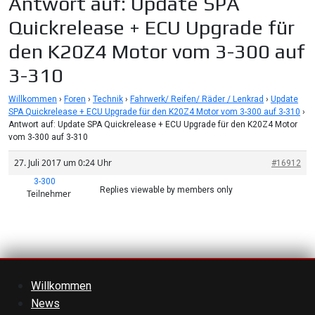
Antwort auf: Update SPA
Quickrelease + ECU Upgrade für
den K20Z4 Motor vom 3-300 auf
3-310
Willkommen
›
Foren
›
Technik
›
Fahrwerk/ Reifen/ Räder / Lenkrad
›
Update
SPA Quickrelease + ECU Upgrade für den K20Z4 Motor vom 3-300 auf 3-310
›
Antwort auf: Update SPA Quickrelease + ECU Upgrade für den K20Z4 Motor
vom 3-300 auf 3-310
27. Juli 2017 um 0:24 Uhr
#16912
3-300
Replies viewable by members only
Teilnehmer
Willkommen
News