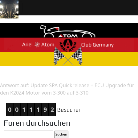
Home
Antwort
Antwort auf: Update SPA Quickrelease + ECU Upgrade für
den K20Z4 Motor vom 3-300 auf 3-310
0
0
1
1
1
9
2
Besucher
Foren durchsuchen