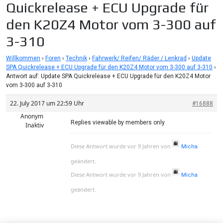
Quickrelease + ECU Upgrade für
den K20Z4 Motor vom 3-300 auf
3-310
Willkommen
›
Foren
›
Technik
›
Fahrwerk/ Reifen/ Räder / Lenkrad
›
Update
SPA Quickrelease + ECU Upgrade für den K20Z4 Motor vom 3-300 auf 3-310
›
Antwort auf: Update SPA Quickrelease + ECU Upgrade für den K20Z4 Motor
vom 3-300 auf 3-310
22. July 2017 um 22:59 Uhr
#16888
Anonym
Replies viewable by members only
Inaktiv
Diese Antwort wurde vor 9 Jahren von
Micha
geändert.
Diese Antwort wurde vor 9 Jahren von
Micha
geändert.