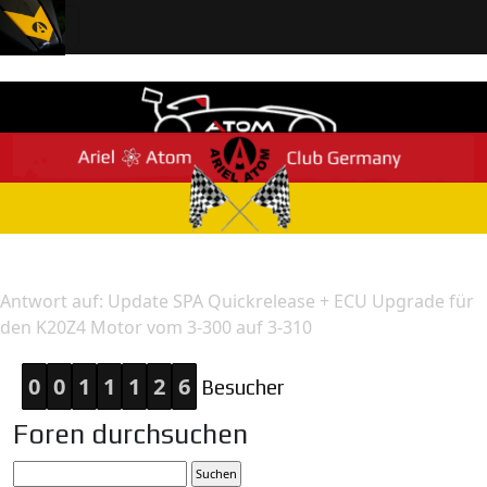
Home
Antwort
Antwort auf: Update SPA Quickrelease + ECU Upgrade für
den K20Z4 Motor vom 3-300 auf 3-310
0
0
1
1
1
2
6
Besucher
Foren durchsuchen