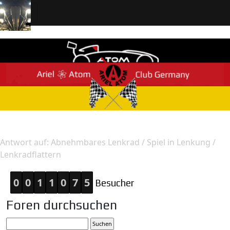
Home
Antwort
Antwort auf: Abnehmbares Lenkrad / Spiel in Lenkung /
Lenkradflattern
0
0
1
1
0
7
5
Besucher
Foren durchsuchen