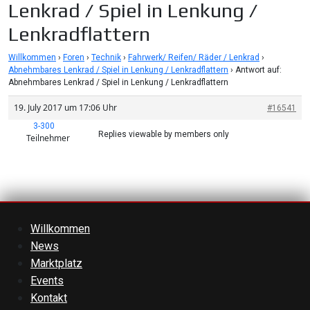
Lenkrad / Spiel in Lenkung /
Lenkradflattern
Willkommen
›
Foren
›
Technik
›
Fahrwerk/ Reifen/ Räder / Lenkrad
›
Abnehmbares Lenkrad / Spiel in Lenkung / Lenkradflattern
›
Antwort auf:
Abnehmbares Lenkrad / Spiel in Lenkung / Lenkradflattern
19. July 2017 um 17:06 Uhr
#16541
3-300
Replies viewable by members only
Teilnehmer
Willkommen
News
Marktplatz
Events
Kontakt