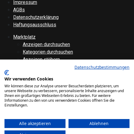
Impressum
AGBs
Datenschutzerklärung
Haftungsausschluss
Marktplatz
Anzeigen durchsuchen
Kategorien durchsuchen
Anzeigen stöbern
Anzeige aufgeben
Datenschutzbestimmungen
Anzeige bearbeiten
Wir verwenden Cookies
Forenübersicht
Wir können diese zur Analyse unserer Besucherdaten platzieren, um
Technik
unsere Webseite zu verbessern, personalisierte Inhalte anzuzeigen und
Ihnen ein großartiges Webseiten-Erlebnis zu bieten. Für weitere
Verschiedenes
Informationen zu den von uns verwendeten Cookies öffnen Sie die
Websiteinternes
Einstellungen.
Galerie
Alle akzeptieren
Ablehnen
Bilder
Videos