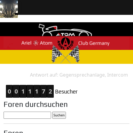
Antwort auf: Gegensprechanlage, Intercom
Home
Antwort
0
0
1
1
1
7
2
Besucher
Foren durchsuchen