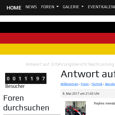
NEWS
FOREN
GALERIE
EVENTKALEN
HOME
Antwort auf: Erfahrungsbericht Nachrüstung 
Home
Antwort
Antwort auf
0
0
1
1
1
9
7
Willkommen
›
Foren
›
Technik
›
Aerod
Besucher
8. Mai 2017 um 21:43 Uhr
Foren
Replies viewa
durchsuchen