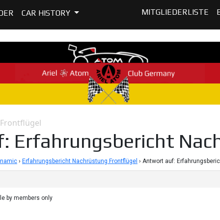
MITGLIEDERLISTE
DER
CAR HISTORY
Frontflügel
: Erfahrungsbericht Nach
ynamic
›
Erfahrungsbericht Nachrüstung Frontflügel
›
Antwort auf: Erfahrungsberi
ble by members only