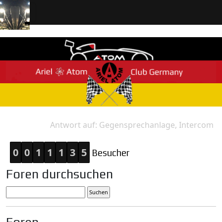
Antwort auf: Gegensprechanlage, Intercom
Home
Antwort
0
0
1
1
1
3
5
Besucher
Foren durchsuchen