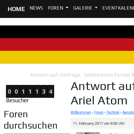
NEWS
FOREN
GALERIE
EVENTKALEN
HOME
Antwort auf: Umfrage , Seitenkästen Formel R
Home
Antwort
Antwort auf
0
0
1
1
1
3
4
Ariel Atom
Besucher
Foren
Willkommen
›
Foren
›
Technik
›
Aerod
durchsuchen
11. February 2017 um 9:06 Uhr