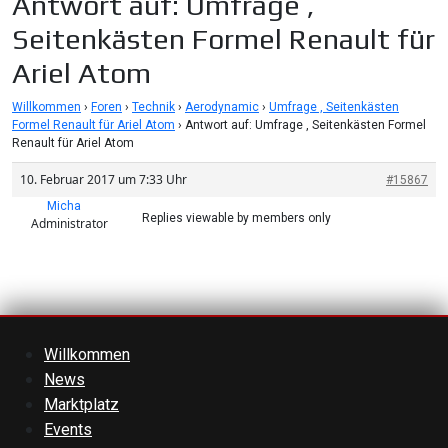
Antwort auf: Umfrage ,
Seitenkästen Formel Renault für
Ariel Atom
Willkommen
›
Foren
›
Technik
›
Aerodynamic
›
Umfrage , Seitenkästen
Formel Renault für Ariel Atom
›
Antwort auf: Umfrage , Seitenkästen Formel
Renault für Ariel Atom
10. Februar 2017 um 7:33 Uhr
#15867
Micha
Replies viewable by members only
Administrator
Willkommen
News
Marktplatz
Events