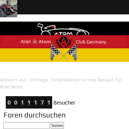
Home
Antwort
Antwort auf: Umfrage , Seitenkästen Formel Renault für
Ariel Atom
0
0
1
1
1
7
1
Besucher
Foren durchsuchen