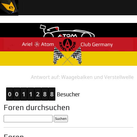
Antwort auf: Waagebalken und Verstellwelle
Home
Antwort
0
0
1
1
2
8
8
Besucher
Foren durchsuchen