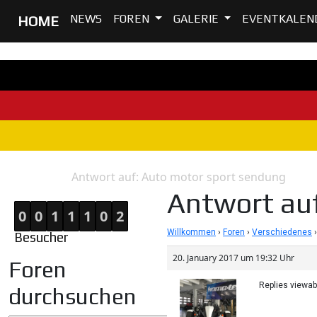
NEWS
FOREN
GALERIE
EVENTKALEN
HOME
Antwort auf: Auto motor sport sendung
Home
Antwort
Antwort au
0
0
1
1
1
0
2
Willkommen
›
Foren
›
Verschiedenes
›
Besucher
20. January 2017 um 19:32 Uhr
Foren
Replies viewa
durchsuchen