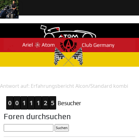
Home
Antwort
Antwort auf: Erfahrungsbericht Alcon/Standard kombi
0
0
1
1
1
2
5
Besucher
Foren durchsuchen