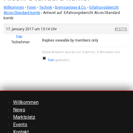
Willkommen
›
Foren
›
Technik
›
Bremsanlage & Co.
›
Erfahrungsbericht
Alcon/Standard kombi
›
Antwort auf: Erfahrungsbericht Alcon/Standard
kombi
17. January 2017 um 13:14 Uhr
#15775
Tobi
Replies viewable by members only
Teilnehmer
Diese Antwort wurde vor 9 Jahren, 6 Monaten von
geändert.
Tobi
Willkommen
News
Marktplatz
Events
Kontakt