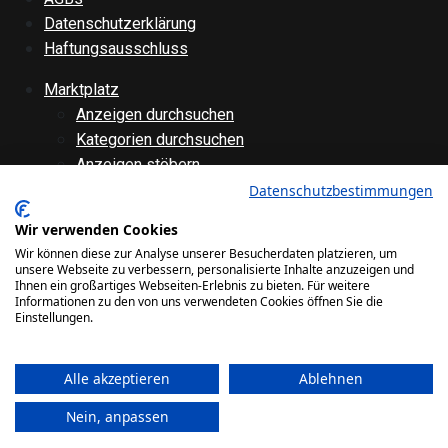
Datenschutzerklärung
Haftungsausschluss
Marktplatz
Anzeigen durchsuchen
Kategorien durchsuchen
Anzeigen stöbern
Anzeige aufgeben
Datenschutzbestimmungen
Anzeige bearbeiten
Wir verwenden Cookies
Forenübersicht
Wir können diese zur Analyse unserer Besucherdaten platzieren, um
Technik
unsere Webseite zu verbessern, personalisierte Inhalte anzuzeigen und
Ihnen ein großartiges Webseiten-Erlebnis zu bieten. Für weitere
Verschiedenes
Informationen zu den von uns verwendeten Cookies öffnen Sie die
Websiteinternes
Einstellungen.
Galerie
Alle akzeptieren
Ablehnen
Bilder
Videos
Nein, anpassen