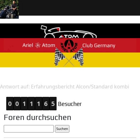
Home
Antwort
Antwort auf: Erfahrungsbericht Alcon/Standard kombi
0
0
1
1
1
6
5
Besucher
Foren durchsuchen