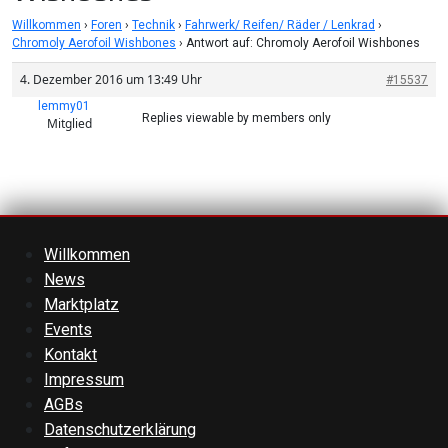
Willkommen
›
Foren
›
Technik
›
Fahrwerk/ Reifen/ Räder / Lenkrad
›
Chromoly Aerofoil Wishbones
›
Antwort auf: Chromoly Aerofoil Wishbones
4. Dezember 2016 um 13:49 Uhr
#15537
lemmy01
Replies viewable by members only
Mitglied
Willkommen
News
Marktplatz
Events
Kontakt
Impressum
AGBs
Datenschutzerklärung