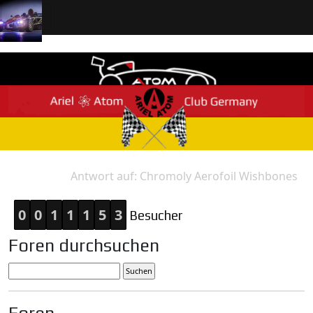
Antwort auf: Chromoly Aerofoil Wishbones
Home
Antwort
0
0
1
1
1
5
3
Besucher
Foren durchsuchen