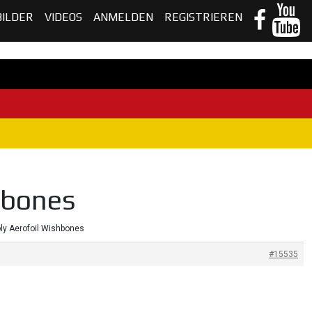
BILDER
VIDEOS
ANMELDEN
REGISTRIEREN
hbones
ly Aerofoil Wishbones
#15535