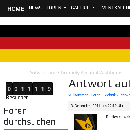
NEWS
FOREN
GALERIE
EVENTKALEN
HOME
Antwort auf: Chromoly Aerofoil Wishbones
Home
Antwort
Antwort auf
0
0
1
1
1
1
9
Willkommen
›
Foren
›
Technik
›
Fahrwe
Besucher
3. December 2016 um 22:19 Uhr
Foren
Replies viewa
durchsuchen