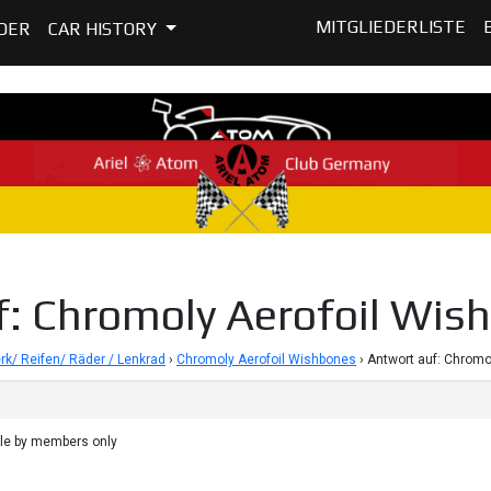
MITGLIEDERLISTE
DER
CAR HISTORY
: Chromoly Aerofoil Wis
rk/ Reifen/ Räder / Lenkrad
›
Chromoly Aerofoil Wishbones
›
Antwort auf: Chromo
ble by members only