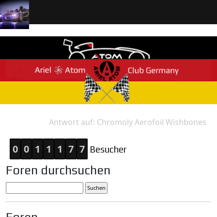
Antwort auf: Chromoly Aerofoil Wishbones
Home
Antwort
0
0
1
1
1
7
7
Besucher
Foren durchsuchen