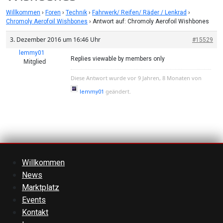
Willkommen
›
Foren
›
Technik
›
Fahrwerk/ Reifen/ Räder / Lenkrad
›
Chromoly Aerofoil Wishbones
›
Antwort auf: Chromoly Aerofoil Wishbones
3. Dezember 2016 um 16:46 Uhr
#15529
lemmy01
Replies viewable by members only
Mitglied
Diese Antwort wurde vor 9 Jahren, 8 Monaten von
geändert.
lemmy01
Willkommen
News
Marktplatz
Events
Kontakt