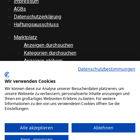
Impressum
AGBs
Datenschutzerklärung
Haftungsausschluss
Marktplatz
Anzeigen durchsuchen
Kategorien durchsuchen
Anzeigen stöbern
Anzeige aufgeben
Datenschutzbestimmungen
Anzeige bearbeiten
Wir verwenden Cookies
Forenübersicht
Wir können diese zur Analyse unserer Besucherdaten platzieren, um
Technik
unsere Webseite zu verbessern, personalisierte Inhalte anzuzeigen und
Ihnen ein großartiges Webseiten-Erlebnis zu bieten. Für weitere
Verschiedenes
Informationen zu den von uns verwendeten Cookies öffnen Sie die
Websiteinternes
Einstellungen.
Galerie
Alle akzeptieren
Ablehnen
Bilder
Videos
Nein, anpassen