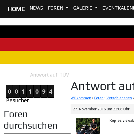
NEWS
FOREN
GALERIE
EVENTKALEN
HOME
Antwort auf: TÜV
Home
Antwort
Antwort au
0
0
1
1
0
9
4
Willkommen
›
Foren
›
Verschiedenes
›
Besucher
27. November 2016 um 22:06 Uhr
Foren
Replies viewa
durchsuchen