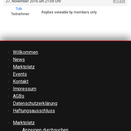
27. November 2016 um 21:09 Uhr
#15438
Tobi
Replies viewable by members only
Teilnehmer
Willkommen
News
Marktplatz
Events
Kontakt
Impressum
AGBs
Datenschutzerklärung
Haftungsausschluss
Marktplatz
Anzeigen durchsuchen