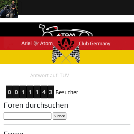
Antwort auf: TÜV
Home
Antwort
0
0
1
1
1
4
3
Besucher
Foren durchsuchen