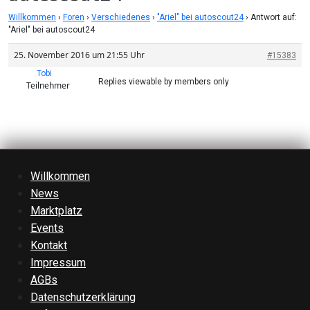
Willkommen
›
Foren
›
Verschiedenes
›
"Ariel" bei autoscout24
›
Antwort auf:
"Ariel" bei autoscout24
25. November 2016 um 21:55 Uhr
#15383
Tobi
Replies viewable by members only
Teilnehmer
Willkommen
News
Marktplatz
Events
Kontakt
Impressum
AGBs
Datenschutzerklärung