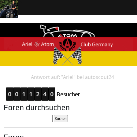
Antwort auf: "Ariel" bei autoscout24
Home
Antwort
0
0
1
1
2
4
0
Besucher
Foren durchsuchen