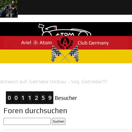
Home
Antwort
Antwort auf: Getriebe Umbau – Seq. Getriebe???
0
0
1
1
2
5
9
Besucher
Foren durchsuchen