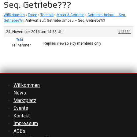
Seq. Getriebe???
Willkommen
›
Foren
›
Technik
›
Motor & Getriebe
›
Getriebe Umbau – Seq.
Getriebe???
›
Antwort auf: Getriebe Umbau – Seq. Getriebe???
24. November 2016 um 14:58 Uhr
#15351
Tobi
Replies viewable by members only
Teilnehmer
Willkommen
News
Marktplatz
Events
Kontakt
Impressum
AGBs