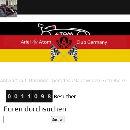
Home
Antwort
Antwort auf: Unrunder Geradeauslauf wegen Getriebe ??
0
0
1
1
0
9
8
Besucher
Foren durchsuchen