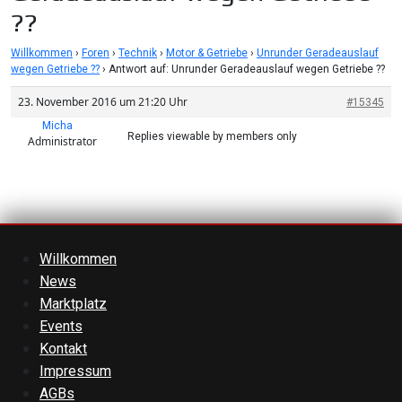
??
Willkommen
›
Foren
›
Technik
›
Motor & Getriebe
›
Unrunder Geradeauslauf
wegen Getriebe ??
›
Antwort auf: Unrunder Geradeauslauf wegen Getriebe ??
23. November 2016 um 21:20 Uhr
#15345
Micha
Replies viewable by members only
Administrator
Willkommen
News
Marktplatz
Events
Kontakt
Impressum
AGBs