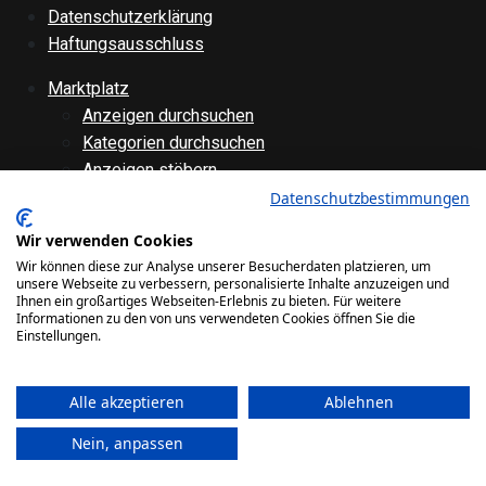
Datenschutzerklärung
Haftungsausschluss
Marktplatz
Anzeigen durchsuchen
Kategorien durchsuchen
Anzeigen stöbern
Anzeige aufgeben
Datenschutzbestimmungen
Anzeige bearbeiten
Wir verwenden Cookies
Forenübersicht
Wir können diese zur Analyse unserer Besucherdaten platzieren, um
Technik
unsere Webseite zu verbessern, personalisierte Inhalte anzuzeigen und
Ihnen ein großartiges Webseiten-Erlebnis zu bieten. Für weitere
Verschiedenes
Informationen zu den von uns verwendeten Cookies öffnen Sie die
Websiteinternes
Einstellungen.
Galerie
Alle akzeptieren
Ablehnen
Bilder
Videos
Nein, anpassen