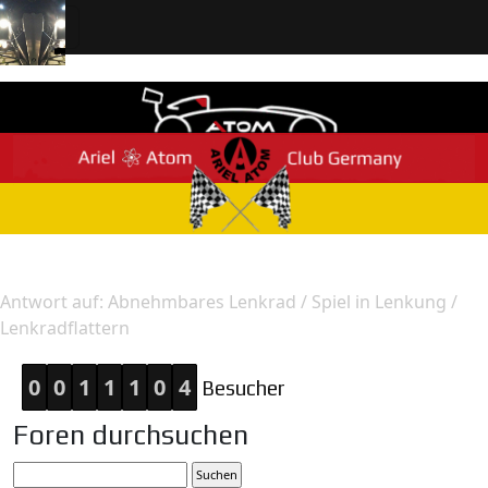
Home
Antwort
Antwort auf: Abnehmbares Lenkrad / Spiel in Lenkung /
Lenkradflattern
0
0
1
1
1
0
4
Besucher
Foren durchsuchen