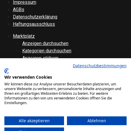
Impressum
AGBs
Datenschutzerklärung
Haftungsausschluss
Marktplatz
Anzeigen durchsuchen
Kategorien durchsuchen
Anzeigen stöbern
Anzeige aufgeben
Datenschutzbestimmungen
Anzeige bearbeiten
Wir verwenden Cookies
Forenübersicht
Wir können diese zur Analyse unserer Besucherdaten platzieren, um
Technik
unsere Webseite zu verbessern, personalisierte Inhalte anzuzeigen und
Ihnen ein großartiges Webseiten-Erlebnis zu bieten. Für weitere
Verschiedenes
Informationen zu den von uns verwendeten Cookies öffnen Sie die
Websiteinternes
Einstellungen.
Galerie
Alle akzeptieren
Ablehnen
Bilder
Videos