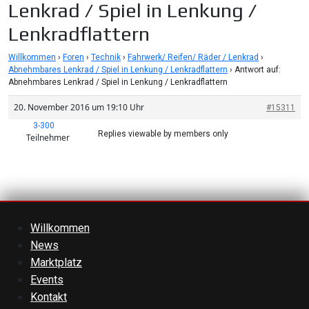
Lenkrad / Spiel in Lenkung /
Lenkradflattern
Willkommen
›
Foren
›
Technik
›
Fahrwerk/ Reifen/ Räder / Lenkrad
›
Abnehmbares Lenkrad / Spiel in Lenkung / Lenkradflattern
›
Antwort auf:
Abnehmbares Lenkrad / Spiel in Lenkung / Lenkradflattern
20. November 2016 um 19:10 Uhr
#15311
3-300
Replies viewable by members only
Teilnehmer
Willkommen
News
Marktplatz
Events
Kontakt